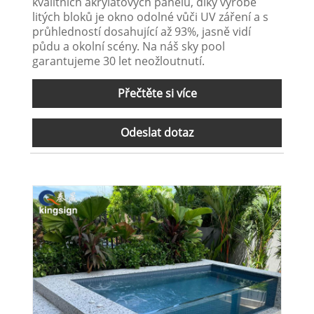
kvalitních akrylátových panelů, díky výrobě
litých bloků je okno odolné vůči UV záření a s
průhledností dosahující až 93%, jasně vidí
půdu a okolní scény. Na náš sky pool
garantujeme 30 let neožloutnutí.
Přečtěte si více
Odeslat dotaz