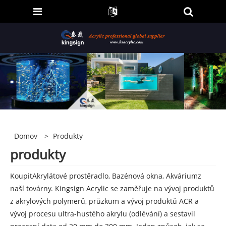
Domov
>
Produkty
produkty
Koupit
Akrylátové prostěradlo, Bazénová okna, Akvárium
z
naší továrny. Kingsign Acrylic se zaměřuje na vývoj produktů
z akrylových polymerů, průzkum a vývoj produktů ACR a
vývoj procesu ultra-hustého akrylu (odlévání) a sestavil