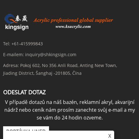
Tel:
+61-415999843
E-mailem:
inquiry@shkingsign.com
Adresa:
Pokoj 602, No 356 Anli Road, Anting New Town,
Jiading District, Šanghaj -201805, Čína
ODESLAT DOTAZ
V případě dotazů na náš bazén, reklamní akryl, akvarijní
nádrž nebo ceník nám prosím zanechte svůj e-mail a my
se vám do 24 hodin ozveme.
POPTÁVKA HNED
X