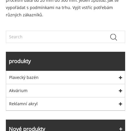
procesní data od 20 mm do 300 mm. Jeden způsob, jak se
vypořádat s podmínkami na trhu. Vyjít vstříc potřebám
různých zákazníků.
produkty
Plavecký bazén
Akvárium
Reklamní akryl
Nové produkty