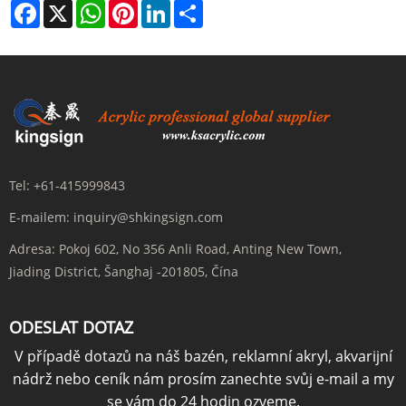
Facebook
X
WhatsApp
Pinterest
LinkedIn
Share
Tel:
+61-415999843
E-mailem:
inquiry@shkingsign.com
Adresa:
Pokoj 602, No 356 Anli Road, Anting New Town,
Jiading District, Šanghaj -201805, Čína
ODESLAT DOTAZ
V případě dotazů na náš bazén, reklamní akryl, akvarijní
nádrž nebo ceník nám prosím zanechte svůj e-mail a my
se vám do 24 hodin ozveme.