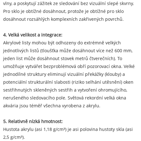
vlny, a poskytují zážitek ze sledování bez vizuální slepé skvrny.
Pro sklo je obtížné dosáhnout, protože je obtížné pro sklo
dosáhnout rozsáhlých komplexních zakřivených povrchů.
4. Velká velikost a integrace:
Akrylové listy mohou být odhozeny do extrémně velkých
jednotlivých listů (tloušťka může dosáhnout více než 600 mm,
jeden list může dosáhnout stovek metrů čtverečních). To
umožňuje vytvářet bezproblémová obří pozorovací okna. Velké
jednodílné struktury eliminují vizuální překážky (klouby) a
potenciální strukturální slabosti (riziko selhání utěsnění) oken
sestřihnutých skleněných sestřih a vytvoření ohromujícího,
nerušeného sledovacího pole. Světová rekordní velká okna
akvária jsou téměř všechna vyrobena z akrylu.
5. Relativně nízká hmotnost:
Hustota akrylu (asi 1,18 g/cm³) je asi polovina hustoty skla (asi
2,5 g/cm³).