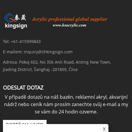
Tel:
+61-415999843
E-mailem:
inquiry@shkingsign.com
Adresa:
Pokoj 602, No 356 Anli Road, Anting New Town,
Jiading District, Šanghaj -201805, Čína
ODESLAT DOTAZ
V případě dotazů na náš bazén, reklamní akryl, akvarijní
nádrž nebo ceník nám prosím zanechte svůj e-mail a my
se vám do 24 hodin ozveme.
POPTÁVKA HNED
X