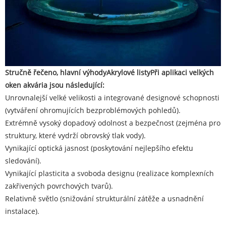
Stručně řečeno, hlavní výhody
Akrylové listy
Při aplikaci velkých
oken akvária jsou následující:
Unrovnalejší velké velikosti a integrované designové schopnosti
(vytváření ohromujících bezproblémových pohledů).
Extrémně vysoký dopadový odolnost a bezpečnost (zejména pro
struktury, které vydrží obrovský tlak vody).
Vynikající optická jasnost (poskytování nejlepšího efektu
sledování).
Vynikající plasticita a svoboda designu (realizace komplexních
zakřivených povrchových tvarů).
Relativně světlo (snižování strukturální zátěže a usnadnění
instalace).