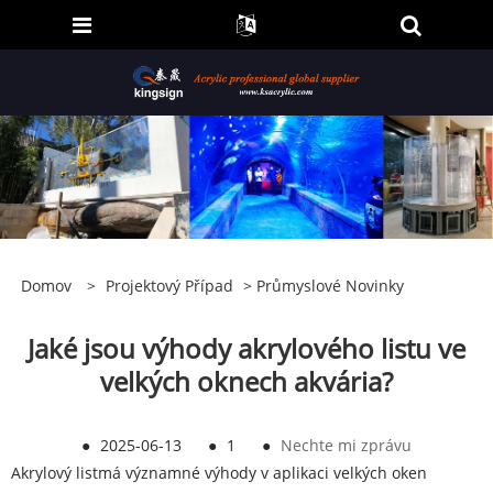
Domov
>
Projektový Případ
>
Průmyslové Novinky
Jaké jsou výhody akrylového listu ve
velkých oknech akvária?
●
2025-06-13
●
1
●
Nechte mi zprávu
Akrylový list
má významné výhody v aplikaci velkých oken