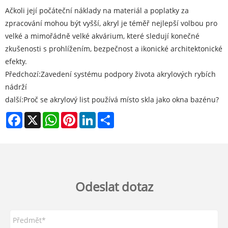
Ačkoli její počáteční náklady na materiál a poplatky za
zpracování mohou být vyšší, akryl je téměř nejlepší volbou pro
velké a mimořádně velké akvárium, které sledují konečné
zkušenosti s prohlížením, bezpečnost a ikonické architektonické
efekty.
Předchozí:
Zavedení systému podpory života akrylových rybích
nádrží
další:
Proč se akrylový list používá místo skla jako okna bazénu?
Facebook
X
WhatsApp
Pinterest
LinkedIn
Share
Odeslat dotaz