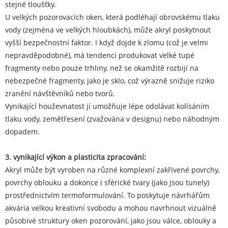
stejné tloušťky.
U velkých pozorovacích oken, která podléhají obrovskému tlaku
vody (zejména ve velkých hloubkách), může akryl poskytnout
vyšší bezpečnostní faktor. I když dojde k zlomu (což je velmi
nepravděpodobné), má tendenci produkovat velké tupé
fragmenty nebo pouze trhliny, než se okamžitě rozbijí na
nebezpečné fragmenty, jako je sklo, což výrazně snižuje riziko
zranění návštěvníků nebo tvorů.
Vynikající houževnatost jí umožňuje lépe odolávat kolísáním
tlaku vody, zemětřesení (zvažována v designu) nebo náhodným
dopadem.
3. vynikající výkon a plasticita zpracování:
Akryl může být vyroben na různé komplexní zakřivené povrchy,
povrchy oblouku a dokonce i sférické tvary (jako jsou tunely)
prostřednictvím termoformulování. To poskytuje návrhářům
akvária velkou kreativní svobodu a mohou navrhnout vizuálně
působivé struktury oken pozorování, jako jsou válce, oblouky a