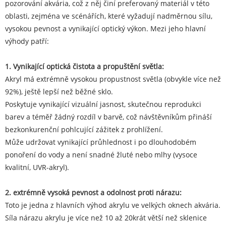
pozorování akvária, což z něj činí preferovaný materiál v této
oblasti, zejména ve scénářích, které vyžadují nadměrnou sílu,
vysokou pevnost a vynikající optický výkon. Mezi jeho hlavní
výhody patří:
1. Vynikající optická čistota a propuštění světla:
Akryl má extrémně vysokou propustnost světla (obvykle více než
92%), ještě lepší než běžné sklo.
Poskytuje vynikající vizuální jasnost, skutečnou reprodukci
barev a téměř žádný rozdíl v barvě, což návštěvníkům přináší
bezkonkurenční pohlcující zážitek z prohlížení.
Může udržovat vynikající průhlednost i po dlouhodobém
ponoření do vody a není snadné žluté nebo mlhy (vysoce
kvalitní, UVR-akryl).
2. extrémně vysoká pevnost a odolnost proti nárazu:
Toto je jedna z hlavních výhod akrylu ve velkých oknech akvária.
Síla nárazu akrylu je více než 10 až 20krát větší než sklenice