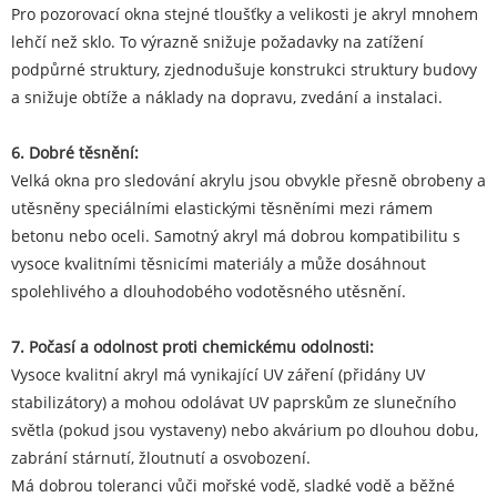
Pro pozorovací okna stejné tloušťky a velikosti je akryl mnohem
lehčí než sklo. To výrazně snižuje požadavky na zatížení
podpůrné struktury, zjednodušuje konstrukci struktury budovy
a snižuje obtíže a náklady na dopravu, zvedání a instalaci.
6. Dobré těsnění:
Velká okna pro sledování akrylu jsou obvykle přesně obrobeny a
utěsněny speciálními elastickými těsněními mezi rámem
betonu nebo oceli. Samotný akryl má dobrou kompatibilitu s
vysoce kvalitními těsnicími materiály a může dosáhnout
spolehlivého a dlouhodobého vodotěsného utěsnění.
7. Počasí a odolnost proti chemickému odolnosti:
Vysoce kvalitní akryl má vynikající UV záření (přidány UV
stabilizátory) a mohou odolávat UV paprskům ze slunečního
světla (pokud jsou vystaveny) nebo akvárium po dlouhou dobu,
zabrání stárnutí, žloutnutí a osvobození.
Má dobrou toleranci vůči mořské vodě, sladké vodě a běžné