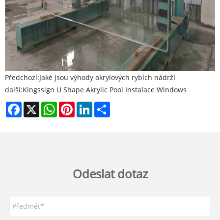
Předchozí:
Jaké jsou výhody akrylových rybích nádrží
další:
Kingssign U Shape Akrylic Pool Instalace Windows
Facebook
X
WhatsApp
Pinterest
LinkedIn
Share
Odeslat dotaz