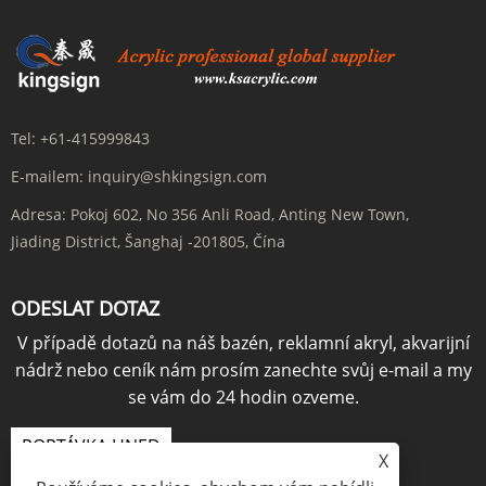
Tel:
+61-415999843
E-mailem:
inquiry@shkingsign.com
Adresa:
Pokoj 602, No 356 Anli Road, Anting New Town,
Jiading District, Šanghaj -201805, Čína
ODESLAT DOTAZ
V případě dotazů na náš bazén, reklamní akryl, akvarijní
nádrž nebo ceník nám prosím zanechte svůj e-mail a my
se vám do 24 hodin ozveme.
POPTÁVKA HNED
X