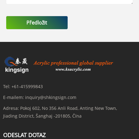
Předložit
Tel:
+61-415999843
E-mailem:
inquiry@shkingsign.com
Adresa:
Pokoj 602, No 356 Anli Road, Anting New Town,
Jiading District, Šanghaj -201805, Čína
ODESLAT DOTAZ