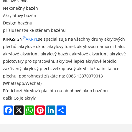
klíčové slovo:
Nekonečný bazén
Akrylátový bazén
Design bazénu
příslušenství ke stěnám bazénu
®
KINGSIG
N
AKRYL
se specializuje na všechny druhy akrylových
plechů, akrylové okno, akrylový tunel, akrylovou námořní halu,
akrylové akvárium, akrylový bazén, akrylové akvárium, akrylové
polotovary pro zpracování, akrylové lepicí akrylové lepidlo,
zakřivený akrylový plech, velkoplošný akryl služba instalace
plechu. podrobnosti získáte na: 0086 13370079013
(Whatsapp/Wechat)
Předchozí:
Akrylová plachta na oblohové okno bazénu
další:
Co je akryl?
Facebook
X
WhatsApp
Pinterest
LinkedIn
Share