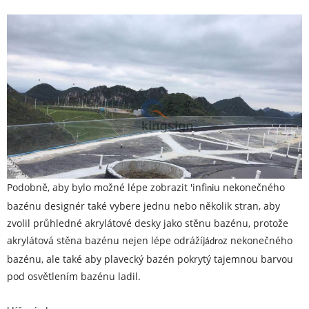
Podobně, aby bylo možné lépe zobrazit 'infi
u nekonečného
ni
bazénu designér také vybere jednu nebo několik stran, aby
zvolil průhledné akrylátové desky jako stěnu bazénu, protože
akrylátová stěna bazénu nejen lépe odráží
z nekonečného
jádro
bazénu, ale také aby plavecký bazén pokrytý tajemnou barvou
pod osvětlením bazénu ladil.