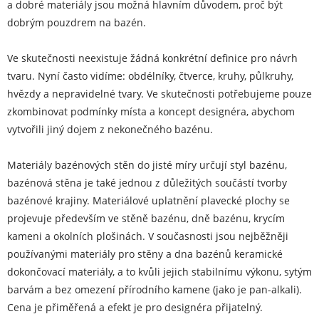
a dobré materiály jsou možná hlavním důvodem, proč být
dobrým pouzdrem na bazén.
Ve skutečnosti neexistuje žádná konkrétní definice pro návrh
tvaru. Nyní často vidíme: obdélníky, čtverce, kruhy, půlkruhy,
hvězdy a nepravidelné tvary. Ve skutečnosti potřebujeme pouze
zkombinovat podmínky místa a koncept designéra, abychom
vytvořili jiný dojem z nekonečného bazénu.
Materiály bazénových stěn do jisté míry určují styl bazénu,
bazénová stěna je také jednou z důležitých součástí tvorby
bazénové krajiny. Materiálové uplatnění plavecké plochy se
projevuje především ve stěně bazénu, dně bazénu, krycím
kameni a okolních plošinách. V současnosti jsou nejběžněji
používanými materiály pro stěny a dna bazénů keramické
dokončovací materiály, a to kvůli jejich stabilnímu výkonu, sytým
barvám a bez omezení přírodního kamene (jako je pan-alkali).
Cena je přiměřená a efekt je pro designéra přijatelný.