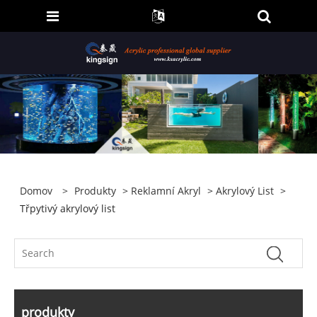
Domov
>
Produkty
>
Reklamní Akryl
>
Akrylový List
>
Třpytivý akrylový list
produkty