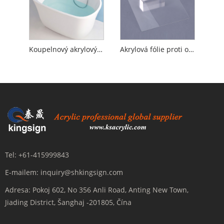
Koupelnový akrylový plech
Akrylová fólie proti oslnění
Tel:
+61-415999843
E-mailem:
inquiry@shkingsign.com
Adresa:
Pokoj 602, No 356 Anli Road, Anting New Town,
Jiading District, Šanghaj -201805, Čína