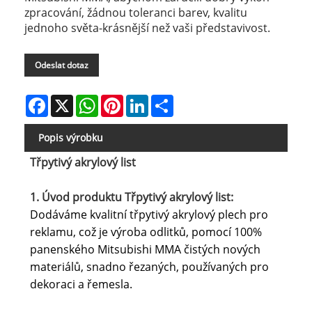
zpracování, žádnou toleranci barev, kvalitu
jednoho světa-krásnější než vaši představivost.
Odeslat dotaz
Facebook
X
WhatsApp
Pinterest
LinkedIn
Share
Popis výrobku
Třpytivý akrylový list
1. Úvod produktu Třpytivý akrylový list:
Dodáváme kvalitní třpytivý akrylový plech pro
reklamu, což je výroba odlitků, pomocí 100%
panenského Mitsubishi MMA čistých nových
materiálů, snadno řezaných, používaných pro
dekoraci a řemesla.