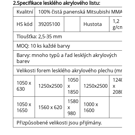
2.
Specifikace lesklého akrylového listu:
Kvalitní
100% čistá panenská Mitsubishi MMA
1,2
HS kód
39205100
Hustota
g/cm3
Tloušťka: 2,5-35 mm
MOQ: 10 ks každé barvy
Barvy: mnoho typů a řad lesklých akrylových
barev
Velikosti forem lesklého akrylového plechu (mm)
1050
1240
1050 x
1250x2500
x
1250x2500
x
630
1850
2080
1580
1050 x
1000 x
1560 x 620
x
1650
1600
980
Přizpůsobené velikosti jsou přijímány.