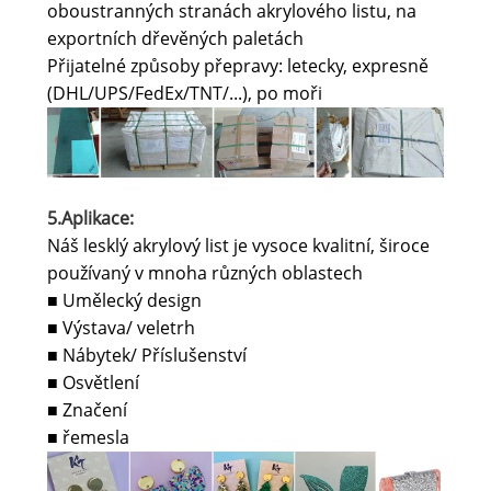
oboustranných stranách akrylového listu, na
exportních dřevěných paletách
Přijatelné způsoby přepravy: letecky, expresně
(DHL/UPS/FedEx/TNT/...), po moři
5.Aplikace:
Náš lesklý akrylový list je vysoce kvalitní, široce
používaný v mnoha různých oblastech
Umělecký design
■
Výstava/ veletrh
■
Nábytek/ Příslušenství
■
Osvětlení
■
Značení
■
řemesla
■