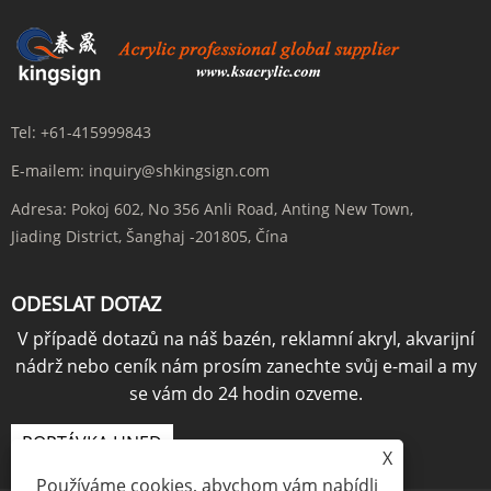
Tel:
+61-415999843
E-mailem:
inquiry@shkingsign.com
Adresa:
Pokoj 602, No 356 Anli Road, Anting New Town,
Jiading District, Šanghaj -201805, Čína
ODESLAT DOTAZ
V případě dotazů na náš bazén, reklamní akryl, akvarijní
nádrž nebo ceník nám prosím zanechte svůj e-mail a my
se vám do 24 hodin ozveme.
POPTÁVKA HNED
X
Používáme cookies, abychom vám nabídli