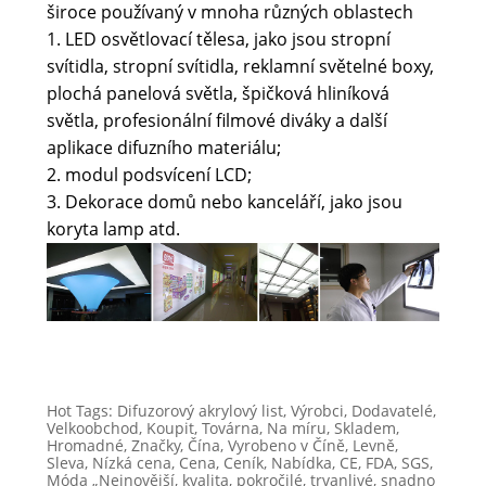
široce používaný v mnoha různých oblastech
1. LED osvětlovací tělesa, jako jsou stropní
svítidla, stropní svítidla, reklamní světelné boxy,
plochá panelová světla, špičková hliníková
světla, profesionální filmové diváky a další
aplikace difuzního materiálu;
2. modul podsvícení LCD;
3. Dekorace domů nebo kanceláří, jako jsou
koryta lamp atd.
Hot Tags: Difuzorový akrylový list, Výrobci, Dodavatelé,
Velkoobchod, Koupit, Továrna, Na míru, Skladem,
Hromadné, Značky, Čína, Vyrobeno v Číně, Levně,
Sleva, Nízká cena, Cena, Ceník, Nabídka, CE, FDA, SGS,
Móda „Nejnovější, kvalita, pokročilé, trvanlivé, snadno