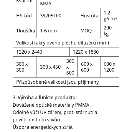
Kvalitní
MMA
1,2
HS kód
39205100
Hustota
g/cm3
200
Tloušťka
1-6 mm
MOQ
kg
Velikosti akrylového plechu difuzéru (mm)
1220 x 2440
1220 x 1830
300
300 x
600 x
600 x
300 x 450
x
300
600
1200
600
Přizpůsobené velikosti jsou přijímány.
3. Výroba a funkce produktu:
Dovážené optické materiály PMMA
Odolné vůči UV záření, proti stárnutí a
povětrnostním vlivům
Úspora energetických ztrát