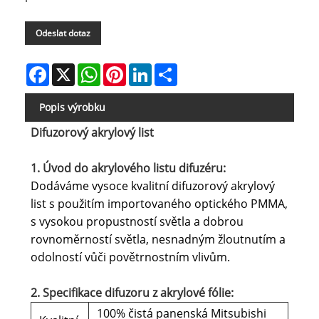
Odeslat dotaz
Facebook
X
WhatsApp
Pinterest
LinkedIn
Share
Popis výrobku
Difuzorový akrylový list
1. Úvod do akrylového listu difuzéru:
Dodáváme vysoce kvalitní difuzorový akrylový
list s použitím importovaného optického PMMA,
s vysokou propustností světla a dobrou
rovnoměrností světla, nesnadným žloutnutím a
odolností vůči povětrnostním vlivům.
2. Specifikace difuzoru z akrylové fólie:
100% čistá panenská Mitsubishi