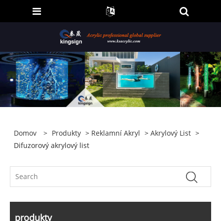
Domov
>
Produkty
>
Reklamní Akryl
>
Akrylový List
>
Difuzorový akrylový list
produkty