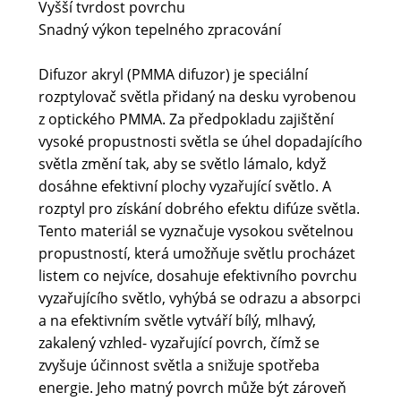
Vyšší tvrdost povrchu
Snadný výkon tepelného zpracování
Difuzor akryl (PMMA difuzor) je speciální
rozptylovač světla přidaný na desku vyrobenou
z optického PMMA. Za předpokladu zajištění
vysoké propustnosti světla se úhel dopadajícího
světla změní tak, aby se světlo lámalo, když
dosáhne efektivní plochy vyzařující světlo. A
rozptyl pro získání dobrého efektu difúze světla.
Tento materiál se vyznačuje vysokou světelnou
propustností, která umožňuje světlu procházet
listem co nejvíce, dosahuje efektivního povrchu
vyzařujícího světlo, vyhýbá se odrazu a absorpci
a na efektivním světle vytváří bílý, mlhavý,
zakalený vzhled- vyzařující povrch, čímž se
zvyšuje účinnost světla a snižuje spotřeba
energie. Jeho matný povrch může být zároveň