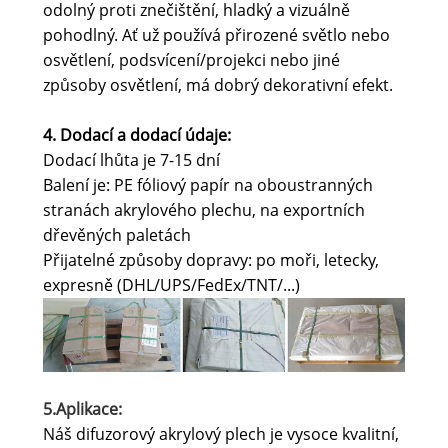
odolný proti znečištění, hladký a vizuálně
pohodlný. Ať už používá přirozené světlo nebo
osvětlení, podsvícení/projekci nebo jiné
způsoby osvětlení, má dobrý dekorativní efekt.
4. Dodací a dodací údaje
:
Dodací lhůta je 7-15 dní
Balení je: PE fóliový papír na oboustranných
stranách akrylového plechu, na exportních
dřevěných paletách
Přijatelné způsoby dopravy: po moři, letecky,
expresně (DHL/UPS/FedEx/TNT/...)
5.Aplikace:
Náš difuzorový akrylový plech je vysoce kvalitní,