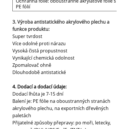
Ochranná fólie: oboustranné akrylátové fólie s
PE fólií
3. Výroba antistatického akrylového plechu a
funkce produktu:
Super tvrdost
Více odolné proti nárazu
Vysoká čistá propustnost
Vynikající chemická odolnost
Zpomalovač ohně
Dlouhodobě antistatické
4. Dodací a dodací údaje
:
Dodací lhůta je 7-15 dní
Balení je: PE fólie na oboustranných stranách
akrylového plechu, na exportních dřevěných
paletách
Přijatelné způsoby přepravy: po moři, letecky,