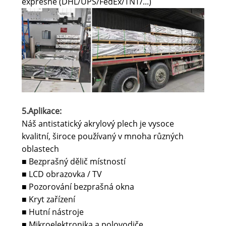
expresně (DHL/UPS/FedEx/TNT/...)
5.Aplikace:
Náš antistatický akrylový plech je vysoce
kvalitní, široce používaný v mnoha různých
oblastech
Bezprašný dělič místností
■
LCD obrazovka / TV
■
Pozorování bezprašná okna
■
Kryt zařízení
■
Hutní nástroje
■
Mikroelektronika a polovodiče
■