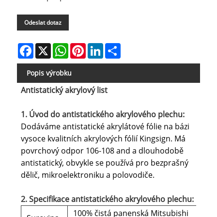
Odeslat dotaz
Facebook
X
WhatsApp
Pinterest
LinkedIn
Share
Popis výrobku
Antistatický akrylový list
1. Úvod do antistatického akrylového plechu:
Dodáváme antistatické akrylátové fólie na bázi
vysoce kvalitních akrylových fólií Kingsign. Má
povrchový odpor 106-108 and a dlouhodobě
antistatický, obvykle se používá pro bezprašný
dělič, mikroelektroniku a polovodiče.
2. Specifikace antistatického akrylového plechu:
100% čistá panenská Mitsubishi