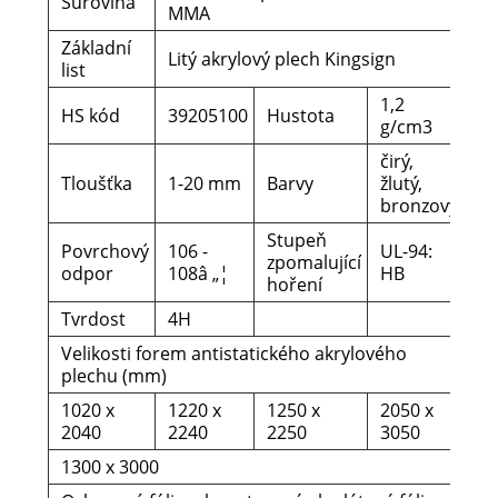
Surovina
MMA
Základní
Litý akrylový plech Kingsign
list
1,2
HS kód
39205100
Hustota
g/cm3
čirý,
Tloušťka
1-20 mm
Barvy
žlutý,
bronzový
Stupeň
Povrchový
106 -
UL-94:
zpomalující
odpor
108â „¦
HB
hoření
Tvrdost
4H
Velikosti forem antistatického akrylového
plechu (mm)
1020 x
1220 x
1250 x
2050 x
2040
2240
2250
3050
1300 x 3000