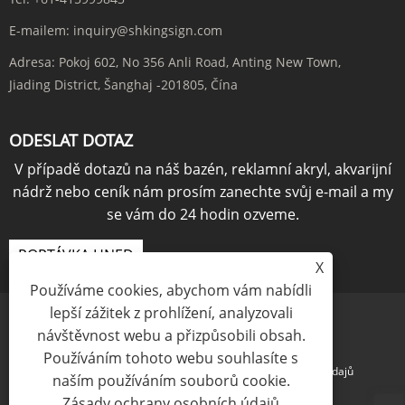
E-mailem:
inquiry@shkingsign.com
Adresa:
Pokoj 602, No 356 Anli Road, Anting New Town,
Jiading District, Šanghaj -201805, Čína
ODESLAT DOTAZ
V případě dotazů na náš bazén, reklamní akryl, akvarijní
nádrž nebo ceník nám prosím zanechte svůj e-mail a my
se vám do 24 hodin ozveme.
POPTÁVKA HNED
X
Používáme cookies, abychom vám nabídli
lepší zážitek z prohlížení, analyzovali
návštěvnost webu a přizpůsobili obsah.
Používáním tohoto webu souhlasíte s
Links
Sitemap
RSS
XML
Zásady ochrany osobních údajů
naším používáním souborů cookie.
Zásady ochrany osobních údajů