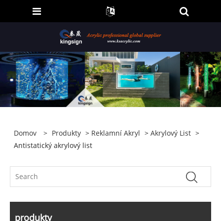
Domov
>
Produkty
>
Reklamní Akryl
>
Akrylový List
>
Antistatický akrylový list
produkty